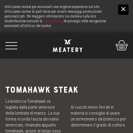
Utilizziamo cookie per assicurarti una migliore esperienza sul sito.
Utilizziamo cookie di parti terze per inviarti messaggi promozionali
personalizzati. Per maggiori informazioni sui cookie e sulla loro
disabilitazione consulta la
Cookie Policy
. Se prosegui nella navigazione
acconsenti all’utilizzo dei cookie.
De
It
En
NOI
TOMAHAWK STEAK
LA CARNE
La bistecca Tomahawk va
tagliata dalla parte anteriore
Ai cuochi meno ferrati in
IL BANCO
della lombata di manzo. La sua
materia si consiglia di usare
forma ricorda l’ascia dei nativi
un termometro da bistecca per
americani, chiamata appunto
determinare il grado di cottura.
SERVIZIO CARNE H24
tomahawk, grazie al lungo osso