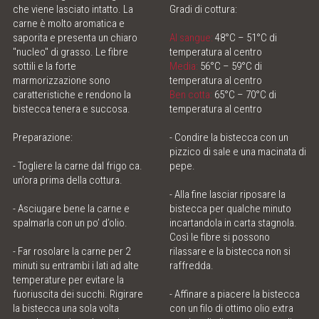
che viene lasciato intatto. La
Gradi di cottura:
ONLINE SHOP
carne è molto aromatica e
saporita e presenta un chiaro
Al sangue:
48°C – 51°C di
"nucleo" di grasso. Le fibre
temperatura al centro
MEAT LOVE - THE MAGAZINE
sottili e la forte
Media:
56°C – 59°C di
marmorizzazione sono
temperatura al centro
caratteristiche e rendono la
Ben cotta:
65°C – 70°C di
MEATINGPOINT
bistecca tenera e succosa.
temperatura al centro
POLENTA TABLE
Preparazione:
- Condire la bistecca con un
pizzico di sale e una macinata di
- Togliere la carne dal frigo ca.
pepe.
CONTATTO & ORARI D'APERTURA
un’ora prima della cottura.
- Alla fine lasciar riposare la
- Asciugare bene la carne e
bistecca per qualche minuto
spalmarla con un po’ d’olio.
incartandola in carta stagnola.
Così le fibre si possono
- Far rosolare la carne per 2
rilassare e la bistecca non si
minuti su entrambi i lati ad alte
raffredda.
temperature per evitare la
fuoriuscita dei succhi. Rigirare
- Affinare a piacere la bistecca
la bistecca una sola volta
con un filo di ottimo olio extra