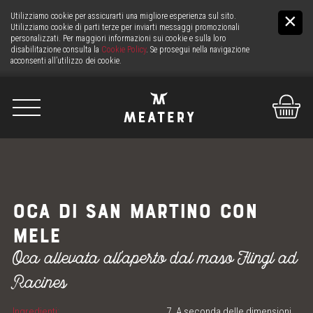
Utilizziamo cookie per assicurarti una migliore esperienza sul sito.
Utilizziamo cookie di parti terze per inviarti messaggi promozionali
personalizzati. Per maggiori informazioni sui cookie e sulla loro
disabilitazione consulta la
Cookie Policy
. Se prosegui nella navigazione
acconsenti all’utilizzo dei cookie.
De
It
En
NOI
OCA DI SAN MARTINO CON
LA CARNE
MELE
Oca allevata all'aperto dal maso Flingl ad
IL BANCO
Racines
SERVIZIO CARNE H24
Ingredienti:
7. A seconda delle dimensioni,