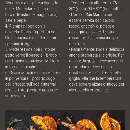
Sbucciate e tagliate a dadini le
- Temperatura all’interno: 75 –
mele. Mescolare il tutto con il
80° (rosa), 90 – 92° (ben cotta)
trito di levistico e maggiorana,
- L’oca di San Martino può
sale e pepe.
essere servita con cavolo
4. Riempire l'oca con la
rosso, gnocchi di patate e
miscela. Cucire l'apertura con
castagne glassate. Un vino
filo da cucina o chiuderla con
rosso forte si abbina meglio
spiedini di legno.
con l’oca.
5. Mettere l'oca con il lato del
- Naturalmente, l'oca è deliziosa
petto verso il basso e il brodo in
anche preparata alla griglia. Per
una brasiera spaziosa. Mettere
questo, la griglia deve avere un
in forno e arrostire.
coperchio e deve essere
6. Girare dopo mezz'ora e d'ora
creata una zona indiretta nella
in poi versare il proprio sugo
griglia. Alla fine la temperatura
dell’arrosto sull'oca a intervalli
deve essere alzata di nuovo per
regolari. Aggiungere acqua se
averla bella croccante.
necessario.