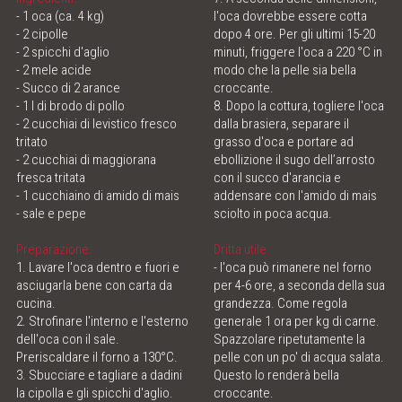
- 1 oca (ca. 4 kg)
l'oca dovrebbe essere cotta
ONLINE SHOP
- 2 cipolle
dopo 4 ore. Per gli ultimi 15-20
- 2 spicchi d'aglio
minuti, friggere l'oca a 220 °C in
- 2 mele acide
modo che la pelle sia bella
MEAT LOVE - THE MAGAZINE
- Succo di 2 arance
croccante.
- 1 l di brodo di pollo
8. Dopo la cottura, togliere l'oca
MEATINGPOINT
- 2 cucchiai di levistico fresco
dalla brasiera, separare il
tritato
grasso d'oca e portare ad
- 2 cucchiai di maggiorana
ebollizione il sugo dell’arrosto
POLENTA TABLE
fresca tritata
con il succo d'arancia e
- 1 cucchiaino di amido di mais
addensare con l'amido di mais
CONTATTO & ORARI D'APERTURA
- sale e pepe
sciolto in poca acqua.
Preparazione:
Dritta utile:
1. Lavare l'oca dentro e fuori e
- l'oca può rimanere nel forno
asciugarla bene con carta da
per 4-6 ore, a seconda della sua
cucina.
grandezza. Come regola
2. Strofinare l'interno e l'esterno
generale 1 ora per kg di carne.
dell'oca con il sale.
Spazzolare ripetutamente la
Preriscaldare il forno a 130°C.
pelle con un po' di acqua salata.
3. Sbucciare e tagliare a dadini
Questo lo renderà bella
la cipolla e gli spicchi d'aglio.
croccante.