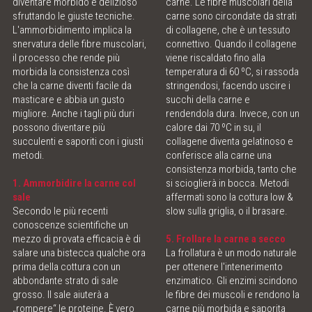
diventare morbido e delizioso
carne. Le fibre muscolari della
sfruttando le giuste tecniche.
carne sono circondate da strati
ONLINE SHOP
L'ammorbidimento implica la
di collagene, che è un tessuto
snervatura delle fibre muscolari,
connettivo. Quando il collagene
MEAT LOVE - THE MAGAZINE
il processo che rende più
viene riscaldato fino alla
morbida la consistenza così
temperatura di 60 ºC, si rassoda
che la carne diventi facile da
stringendosi, facendo uscire i
MEATINGPOINT
masticare e abbia un gusto
succhi della carne e
migliore. Anche i tagli più duri
rendendola dura. Invece, con un
possono diventare più
calore dai 70 ºC in su, il
POLENTA TABLE
succulenti e saporiti con i giusti
collagene diventa gelatinoso e
metodi.
conferisce alla carne una
CONTATTO & ORARI D'APERTURA
consistenza morbida, tanto che
1.
A
mmorbidire la carne col
si scioglierà in bocca. Metodi
sale
affermati sono la cottura low &
Secondo le più recenti
slow sulla griglia, o il brasare.
conoscenze scientifiche un
mezzo di provata efficacia è di
5. Frollare la carne a secco
salare una bistecca qualche ora
La frollatura è un modo naturale
prima della cottura con un
per ottenere l'intenerimento
abbondante strato di sale
enzimatico. Gli enzimi scindono
grosso. Il sale aiuterà a
le fibre dei muscoli e rendono la
„rompere“ le proteine. È vero
carne più morbida e saporita