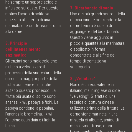
ha sempre un sapore acido e
influisce sul gusto. Per questo
7. Bicarbonato di sodio
motivo l’acido di solito va
Uno dei più grandi segreti della
utilizzato all’interno di una
cucina cinese per rendere la
marinata che conferisce aroma
carne tenera è quello di
alla carne.
aggiungere del bicarbonato.
Questo viene aggiunto in
3. Principio
piccole quantità alla marinatura
dell’intenerimento
o applicato in forma
enzimatico
concentrata e alla fine del
Gli enzimi sono molecole che
tempo di contatto va
aiutano a velocizzare il
sciacquato.
processo della snervatura della
carne. La maggior parte della
8. „Vellutare“
frutta contiene enzimi che
Non c'è un equivalente in
aiutano questo processo. La
italiano, ma in inglese si dice
frutta più usata di solito sono
"velveting". Si tratta di una
ananas, kiwi, papaya e fichi. La
tecnica di cottura cinese
papaya contiene la papaina,
utilizzata prima della frittura. La
l’ananas la bromelina, i kiwi
carne viene marinata in una
l’encimo actinidain e i fichi la
miscela di albume, amido di
ficina.
mais e vino di riso, e poi
brevemente sbollentata in olio o