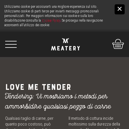
Utilizziamo cookie per assicurarti una migliore esperienza sul sito.
Utilizziamo cookie di parti terze per inviarti messaggi promozionali
personalizzati. Per maggiori informazioni sui cookie e sulla loro
disabilitazione consulta la
Cookie Policy
. Se prosegui nella navigazione
acconsenti all’utilizzo dei cookie.
De
It
En
NOI
LOVE ME TENDER
LA CARNE
Tendering: Vi mostriamo i metodi per
ammorbidire qualsiasi pezzo di carne
IL BANCO
Qualsiasi taglio di carne, per
Il metodo di cottura incide
SERVIZIO CARNE H24
quanto poco costoso, può
moltissimo sulla durezza della