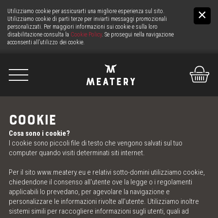
Utilizziamo cookie per assicurarti una migliore esperienza sul sito.
Utilizziamo cookie di parti terze per inviarti messaggi promozionali
personalizzati. Per maggiori informazioni sui cookie e sulla loro
disabilitazione consulta la
Cookie Policy
. Se prosegui nella navigazione
acconsenti all’utilizzo dei cookie.
De
It
En
COOKIE
Cosa sono i cookie?
NOI
I cookie sono piccoli file di testo che vengono salvati sul tuo
computer quando visiti determinati siti internet.
LA CARNE
Per il sito
www.meatery.eu
e relativi sotto-domini utilizziamo cookie,
chiedendone il consenso all'utente ove la legge o i regolamenti
IL BANCO
applicabili lo prevedano, per agevolare la navigazione e
personalizzare le informazioni rivolte all’utente. Utilizziamo inoltre
SERVIZIO CARNE H24
sistemi simili per raccogliere informazioni sugli utenti, quali ad