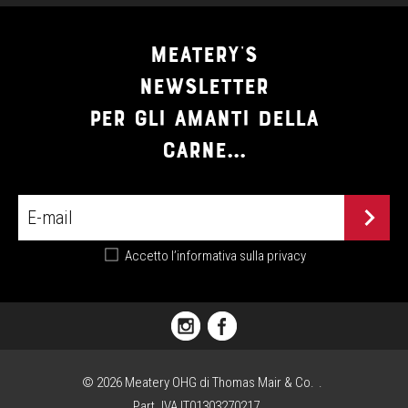
MEATERY'S
NEWSLETTER
PER GLI AMANTI DELLA
CARNE...
Accetto
l’informativa sulla privacy
PIAZZA
FLORIANI,
1
©
2026
Meatery OHG di Thomas Mair & Co.
I
Part. IVA IT01303270217