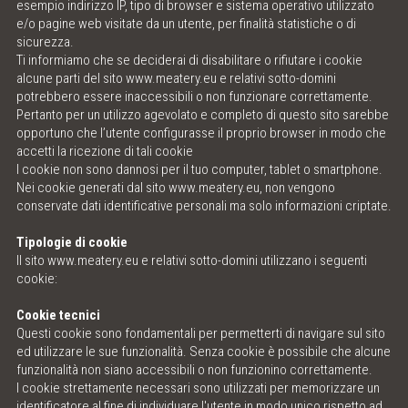
esempio indirizzo IP, tipo di browser e sistema operativo utilizzato
e/o pagine web visitate da un utente, per finalità statistiche o di
ONLINE SHOP
sicurezza.
Ti informiamo che se deciderai di disabilitare o rifiutare i cookie
MEAT LOVE - THE MAGAZINE
alcune parti del sito
www.meatery.eu
e relativi sotto-domini
potrebbero essere inaccessibili o non funzionare correttamente.
Pertanto per un utilizzo agevolato e completo di questo sito sarebbe
MEATINGPOINT
opportuno che l’utente configurasse il proprio browser in modo che
accetti la ricezione di tali cookie
POLENTA TABLE
I cookie non sono dannosi per il tuo computer, tablet o smartphone.
Nei cookie generati dal sito
www.meatery.eu
, non vengono
conservate dati identificative personali ma solo informazioni criptate.
CONTATTO & ORARI D'APERTURA
Tipologie di cookie
Il sito
www.meatery.eu
e relativi sotto-domini utilizzano i seguenti
cookie:
Cookie tecnici
Questi cookie sono fondamentali per permetterti di navigare sul sito
ed utilizzare le sue funzionalità. Senza cookie è possibile che alcune
funzionalità non siano accessibili o non funzionino correttamente.
I cookie strettamente necessari sono utilizzati per memorizzare un
identificatore al fine di individuare l'utente in modo unico rispetto ad