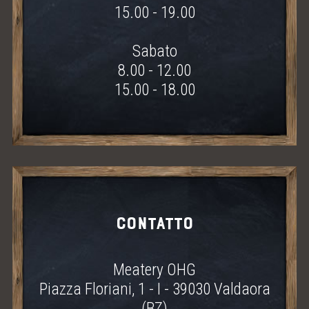
15.00 - 19.00
ONLINE SHOP
Sabato
MEAT LOVE - THE MAGAZINE
8.00 - 12.00
15.00 - 18.00
MEATINGPOINT
POLENTA TABLE
CONTATTO & ORARI D'APERTURA
CONTATTO
Meatery OHG
Piazza Floriani, 1 - I - 39030 Valdaora
(BZ)