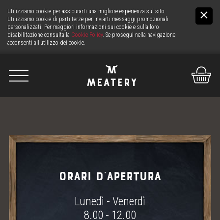
Utilizziamo cookie per assicurarti una migliore esperienza sul sito.
Utilizziamo cookie di parti terze per inviarti messaggi promozionali
personalizzati. Per maggiori informazioni sui cookie e sulla loro
disabilitazione consulta la
Cookie Policy
. Se prosegui nella navigazione
acconsenti all’utilizzo dei cookie.
De
It
En
NOI
LA CARNE
ORARI D'APERTURA
IL BANCO
Lunedì - Venerdì
SERVIZIO CARNE H24
8.00 - 12.00