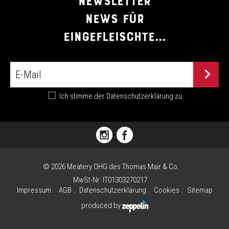
NEWSLETTER
NEWS FÜR
EINGEFLEISCHTE...
Ich stimme der
Datenschutzerklärung
zu
FLORIANIPLATZ
1
I
©
2026
Meatery OHG des Thomas Mair & Co.
-
MwSt-Nr. IT01303270217
39030 OLANG
Impressum
AGB
Datenschutzerklärung
Cookies
Sitemap
(BZ)
produced by
TEL.