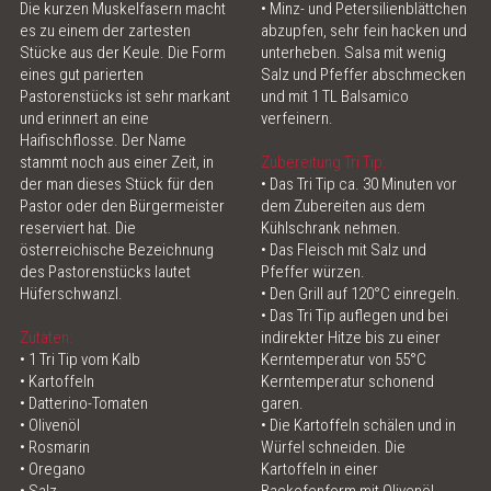
Die kurzen Muskelfasern macht
• Minz- und Petersilienblättchen
es zu einem der zartesten
abzupfen, sehr fein hacken und
ONLINE SHOP
Stücke aus der Keule. Die Form
unterheben. Salsa mit wenig
eines gut parierten
Salz und Pfeffer abschmecken
MEAT LOVE - DAS MAGAZIN
Pastorenstücks ist sehr markant
und mit 1 TL Balsamico
und erinnert an eine
verfeinern.
Haifischflosse. Der Name
MEATINGPOINT
stammt noch aus einer Zeit, in
Zubereitung Tri Tip:
der man dieses Stück für den
• Das Tri Tip ca. 30 Minuten vor
POLENTA TABLE
Pastor oder den Bürgermeister
dem Zubereiten aus dem
reserviert hat. Die
Kühlschrank nehmen.
österreichische Bezeichnung
• Das Fleisch mit Salz und
KONTAKT & ÖFFNUNGSZEITEN
des Pastorenstücks lautet
Pfeffer würzen.
Hüferschwanzl.
• Den Grill auf 120°C einregeln.
• Das Tri Tip auflegen und bei
Zutaten:
indirekter Hitze bis zu einer
• 1 Tri Tip vom Kalb
Kerntemperatur von 55°C
• Kartoffeln
Kerntemperatur schonend
• Datterino-Tomaten
garen.
• Olivenöl
• Die Kartoffeln schälen und in
• Rosmarin
Würfel schneiden. Die
• Oregano
Kartoffeln in einer