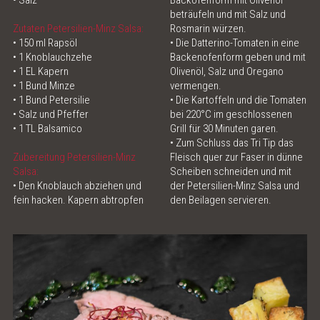
• Salz
Backofenform mit Olivenöl
beträufeln und mit Salz und
Zutaten Petersilien-Minz Salsa:
Rosmarin würzen.
• 150 ml Rapsöl
• Die Datterino-Tomaten in eine
• 1 Knoblauchzehe
Backenofenform geben und mit
• 1 EL Kapern
Olivenöl, Salz und Oregano
• 1 Bund Minze
vermengen.
• 1 Bund Petersilie
• Die Kartoffeln und die Tomaten
• Salz und Pfeffer
bei 220°C im geschlossenen
• 1 TL Balsamico
Grill für 30 Minuten garen.
• Zum Schluss das Tri Tip das
Zubereitung Petersilien-Minz
Fleisch quer zur Faser in dünne
Salsa:
Scheiben schneiden und mit
• Den Knoblauch abziehen und
der Petersilien-Minz Salsa und
fein hacken. Kapern abtropfen
den Beilagen servieren.