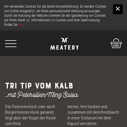
Wir verwenden Cookies für die beste Nutzererfahrung. Es werden Cookies
von Dritten eingesetzt, um Ihnen personalisierte Werbung anzuzeigen.
Durch die Nutzung der Website stimmen Sie der Speicherung von Cookies
auf Ihrem Gerät zu. Informationen zu Cookies und ihrer Deaktivierung
finden Sie
hier
.
De
It
En
WIR
TRI TIP VOM KALB
DAS FLEISCH
…mit Petersilien-Minz Salsa
Das Pastorenstück oder auch
lassen, fein hacken und
DIE THEKE
Bürgermeisterstück genannt,
zusammen mit dem Knoblauch
liegt über der Kugel der Keule
in einer Schüssel mit dem
24H FLEISCH-SERVICE
vom Rind.
Rapsöl verrühren.