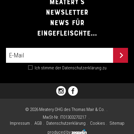
MEATERY'S
NEWSLETTER
NEWS FÜR
EINGEFLEISCHTE...
Ich stimme der
Datenschutzerklärung
zu
FLORIANIPLATZ
1
I
©
2026
Meatery OHG des Thomas Mair & Co.
-
MwSt-Nr. IT01303270217
39030 OLANG
Impressum
AGB
Datenschutzerklärung
Cookies
Sitemap
(BZ)
produced by