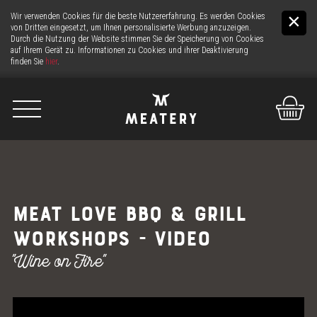
Wir verwenden Cookies für die beste Nutzererfahrung. Es werden Cookies
von Dritten eingesetzt, um Ihnen personalisierte Werbung anzuzeigen.
Durch die Nutzung der Website stimmen Sie der Speicherung von Cookies
auf Ihrem Gerät zu. Informationen zu Cookies und ihrer Deaktivierung
finden Sie
hier
.
De
It
En
WIR
MEAT LOVE BBQ & GRILL
DAS FLEISCH
WORKSHOPS - VIDEO
"Wine on Fire"
DIE THEKE
24H FLEISCH-SERVICE