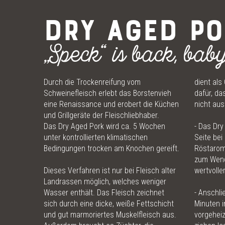
DRY AGED P
„Speck“ is back, baby
Durch
die Trockenreifung vom
dient al
Schweinefleisch erlebt das Borstenvieh
dafür, da
eine Renaissance und erobert die Küchen
nicht aus
und Grillgeräte der Fleischliebhaber.
Das
Dry Aged Pork wird ca. 5 Wochen
- Das Dry
unter kontrollierten klimatischen
Seite bei
Bedingungen trocken am Knochen gereift.
Röstarom
zum Wende
Dieses Verfahren ist nur bei Fleisch alter
wertvoller
Landrassen möglich, welches weniger
Wasser enthält. Das Fleisch zeichnet
- Anschli
sich durch eine dicke, weiße Fettschicht
Minuten i
und gut marmoriertes Muskelfleisch aus.
vorgeheiz