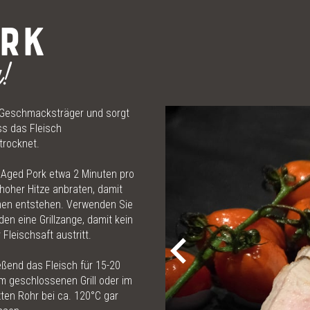
DAS FLEISCH
ORK
DIE THEKE
!
24H FLEISCH-SERVICE
s Geschmacksträger und sorgt
ss das Fleisch
ONLINE SHOP
trocknet.
 Aged Pork etwa 2 Minuten pro
MEAT LOVE - DAS MAGAZIN
 hoher Hitze anbraten, damit
en entstehen. Verwenden Sie
MEATINGPOINT
n eine Grillzange, damit kein
 Fleischsaft austritt.
POLENTA TABLE
eßend das Fleisch für 15-20
m geschlossenen Grill oder im
ten Rohr bei ca. 120°C gar
KONTAKT & ÖFFNUNGSZEITEN