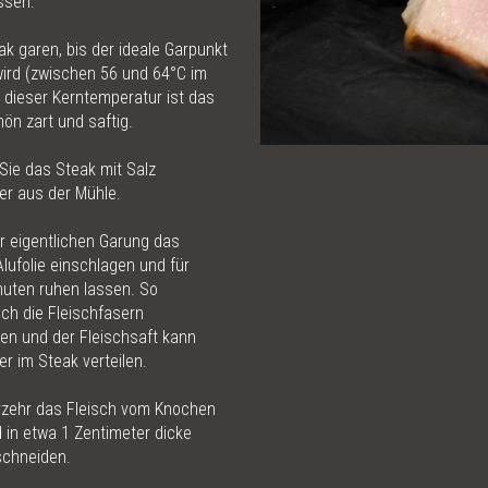
ssen.
ak garen, bis der ideale Garpunkt
wird (zwischen 56 und 64°C im
i dieser Kerntemperatur ist das
ön zart und saftig.
Sie das Steak mit Salz
er aus der Mühle.
r eigentlichen Garung das
Alufolie einschlagen und für
nuten ruhen lassen. So
ch die Fleischfasern
en und der Fleischsaft kann
er im Steak verteilen.
rzehr das Fleisch vom Knochen
 in etwa 1 Zentimeter dicke
schneiden.