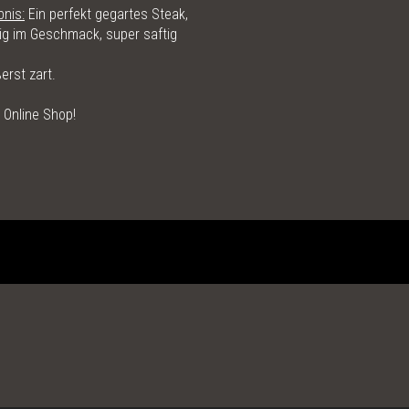
nis:
Ein perfekt gegartes Steak,
ig im Geschmack, super saftig
erst zart.
m
Online Shop!