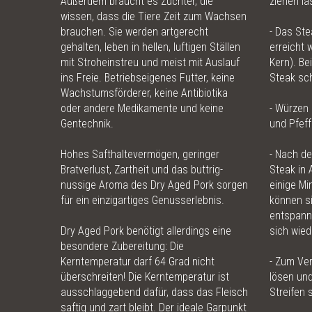
Außerdem braucht es Züchter, die
ziehen la
wissen, dass die Tiere Zeit zum Wachsen
brauchen. Sie werden artgerecht
- Das Ste
gehalten, leben in hellen, luftigen Ställen
erreicht 
mit Stroheinstreu und meist mit Auslauf
Kern). Be
ins Freie. Betriebseigenes Futter, keine
Steak sch
Wachstumsförderer, keine Antibiotika
oder andere Medikamente und keine
- Würzen 
Gentechnik.
und Pfeff
Hohes Safthaltevermögen, geringer
- Nach de
Bratverlust, Zartheit und das buttrig-
Steak in 
nussige Aroma des Dry Aged Pork sorgen
einige Mi
für ein einzigartiges Genusserlebnis.
können si
entspann
Dry Aged Pork benötigt allerdings eine
sich wied
besondere Zubereitung: Die
Kerntemperatur darf 64 Grad nicht
- Zum Ve
überschreiten! Die Kerntemperatur ist
lösen und
ausschlaggebend dafür, dass das Fleisch
Streifen 
saftig und zart bleibt. Der ideale Garpunkt