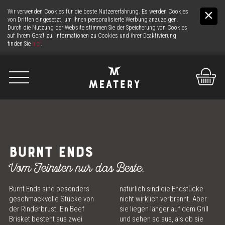
Wir verwenden Cookies für die beste Nutzererfahrung. Es werden Cookies
von Dritten eingesetzt, um Ihnen personalisierte Werbung anzuzeigen.
Durch die Nutzung der Website stimmen Sie der Speicherung von Cookies
auf Ihrem Gerät zu. Informationen zu Cookies und ihrer Deaktivierung
finden Sie
hier
.
De
It
En
WIR
BURNT ENDS
DAS FLEISCH
Vom Feinsten nur das Beste.
Burnt Ends sind besonders
natürlich sind die Endstücke
DIE THEKE
geschmackvolle Stücke von
nicht wirklich verbrannt. Aber
der Rinderbrust. Ein Beef
sie liegen länger auf dem Grill
24H FLEISCH-SERVICE
Brisket besteht aus zwei
und sehen so aus, als ob sie