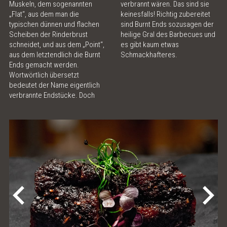
Muskeln, dem sogenannten
verbrannt wären. Das sind sie
„Flat“, aus dem man die
keinesfalls! Richtig zubereitet
ONLINE SHOP
typischen dünnen und flachen
sind Burnt Ends sozusagen der
Scheiben der Rinderbrust
heilige Gral des Barbecues und
MEAT LOVE - DAS MAGAZIN
schneidet, und aus dem „Point“,
es gibt kaum etwas
aus dem letztendlich die Burnt
Schmackhafteres.
Ends gemacht werden.
MEATINGPOINT
Wortwörtlich übersetzt
bedeutet der Name eigentlich
POLENTA TABLE
verbrannte Endstücke. Doch
KONTAKT & ÖFFNUNGSZEITEN